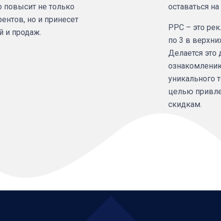
о повысит не только
оставаться на
ентов, но и принесет
PPC – это ре
 и продаж.
по 3 в верхни
Делается это 
ознакомлению
уникального т
целью привле
скидкам.