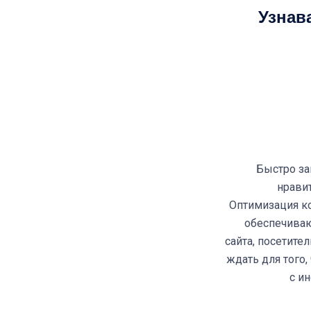
Узнав
Быстро за
нравит
Оптимизация ко
обеспечиваю
сайта, посетите
ждать для того,
с и