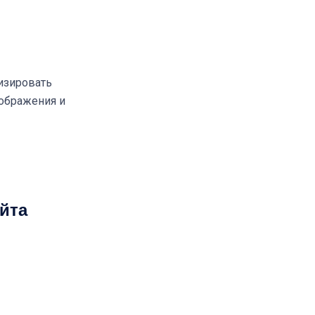
изировать
зображения и
йта