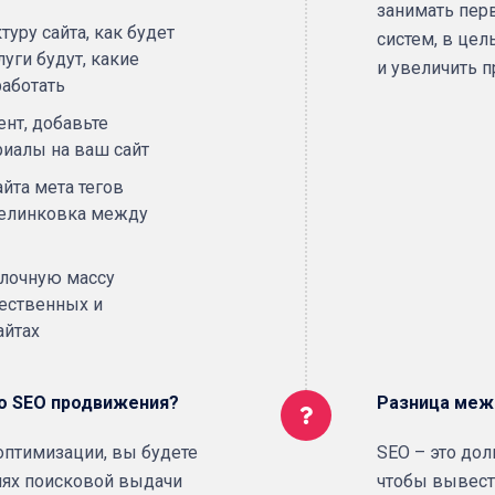
занимать пер
уру сайта, как будет
систем, в цел
уги будут, какие
и увеличить 
аботать
нт, добавьте
иалы на ваш сайт
йта мета тегов
релинковка между
ылочную массу
чественных и
айтах
о SEO продвижения?
Разница меж
оптимизации, вы будете
SEO – это дол
иях поисковой выдачи
чтобы вывест