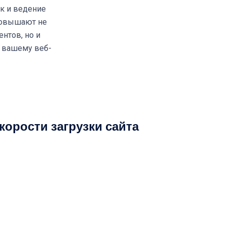
к и ведение
повышают не
нтов, но и
 вашему веб-
орости загрузки сайта